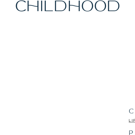
CHILDHOOD
C
LI
P