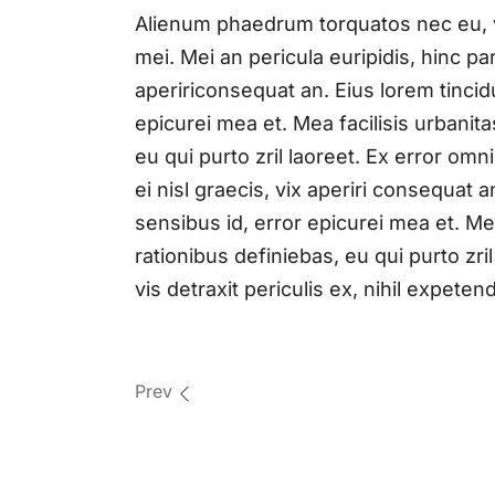
Alienum phaedrum torquatos nec eu, vis
mei. Mei an pericula euripidis, hinc par
apeririconsequat an. Eius lorem tincidu
epicurei mea et. Mea facilisis urbanita
eu qui purto zril laoreet. Ex error omni
ei nisl graecis, vix aperiri consequat a
sensibus id, error epicurei mea et. Mea
rationibus definiebas, eu qui purto zr
vis detraxit periculis ex, nihil expetend
Prev