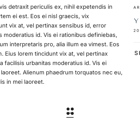
 detraxit periculis ex, nihil expetendis in
AR
tem ei est. Eos ei nisl graecis, vix
Y
nt vix at, vel pertinax sensibus id, error
20
s moderatius id. Vis ei rationibus definiebas,
um interpretaris pro, alia illum ea vimest. Eos
S
n. Eius lorem tincidunt vix at, vel pertinax
 facilisis urbanitas moderatius id. Vis ei
il laoreet. Alienum phaedrum torquatos nec eu,
is in mei laoreet.